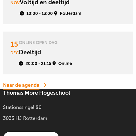
Voltijd en deeltijd
NOV
over
10:00 - 13:00
Rotterdam
Lees
15
ONLINE OPEN DAG
meer
Deeltijd
DEC
over
20:00 - 21:15
Online
Naar de agenda
Thomas More Hogeschool
Stationssingel 80
3033 HJ Rotterdam