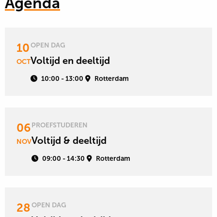
Agenda
Lees
10
OPEN DAG
meer
Voltijd en deeltijd
OCT
over
10:00 - 13:00
Rotterdam
Lees
06
PROEFSTUDEREN
meer
Voltijd & deeltijd
NOV
over
09:00 - 14:30
Rotterdam
Lees
28
OPEN DAG
meer