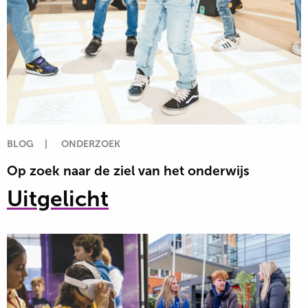
BLOG
|
ONDERZOEK
Op zoek naar de ziel van het onderwijs
Lees
Uitgelicht
meer
over