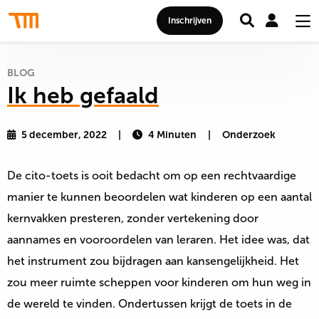
Zoeken
Mij
Thomas
Inschrijven
acc
Me
More
Hogeschool
BLOG
Ik heb gefaald
5 december, 2022
4
Minuten
Onderzoek
De cito-toets is ooit bedacht om op een rechtvaardige
manier te kunnen beoordelen wat kinderen op een aantal
kernvakken presteren, zonder vertekening door
aannames en vooroordelen van leraren. Het idee was, dat
het instrument zou bijdragen aan kansengelijkheid. Het
zou meer ruimte scheppen voor kinderen om hun weg in
de wereld te vinden. Ondertussen krijgt de toets in de