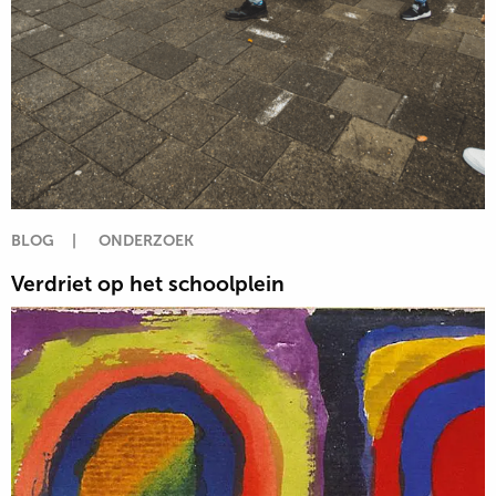
BLOG
|
ONDERZOEK
Verdriet op het schoolplein
Lees
meer
over