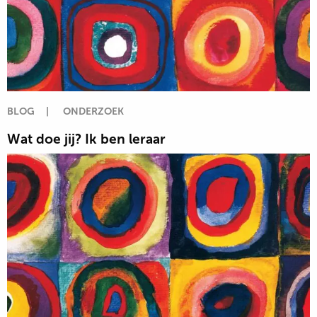
BLOG
|
ONDERZOEK
Wat doe jij? Ik ben leraar
Lees
meer
over