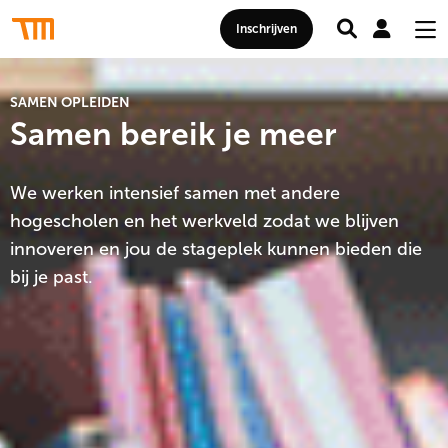
Zoeken
Mij
Thomas
Inschrijven
acc
Me
More
Hogeschool
SAMEN OPLEIDEN
Samen bereik je meer
We werken intensief samen met andere
hogescholen en het werkveld zodat we blijven
innoveren en jou de stageplek kunnen bieden die
bij je past.