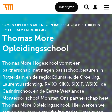
Zoeken
Mij
Thomas
Inschrijven
acc
Me
More
Hogeschool
SAMEN OPLEIDEN MET NEGEN BASISSCHOOLBESTUREN IN
ROTTERDAM EN DE REGIO
Thomas More
Opleidingsschool
Thomas More Hogeschool vormt een
partnerschap met negen basisschoolbesturen in
Rotterdam en de regio: Edumare, de Groeiling,
Laurentiusstichting, RVKO, SIKO, SKOP, WSKO, de
Casimirschool en de Eerste Westlandse
Montessorischool Monster. Ons partnerschap heet
Thomas More Opleidingsschool. Hier werken we