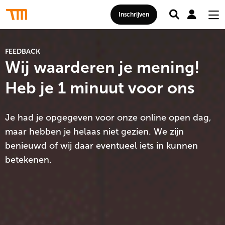
Zoeken
Mij
Thomas
Inschrijven
acc
Me
More
Hogeschool
FEEDBACK
Wij waarderen je mening!
Heb je 1 minuut voor ons
Je had je opgegeven voor onze online open dag,
maar hebben je helaas niet gezien. We zijn
benieuwd of wij daar eventueel iets in kunnen
betekenen.