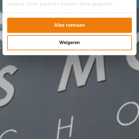
analyse. Deze partners kunnen deze gegevens
combineren met andere informatie die je aan ze hebt
verstrekt of die ze hebben verzameld op basis van
Alles toestaan
jouw gebruik van hun services.
Weigeren