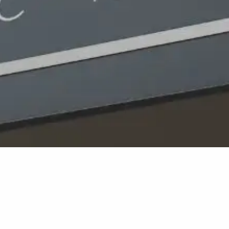
Thomas More Hogeschool
Stationssingel 80
3033 HJ Rotterdam