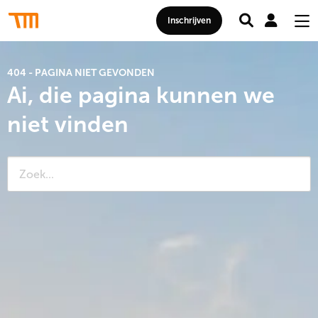
Zoeken
Mij
Thomas
Inschrijven
acc
Me
More
Hogeschool
404 - PAGINA NIET GEVONDEN
Ai, die pagina kunnen we
niet vinden
Zoeken
naar: