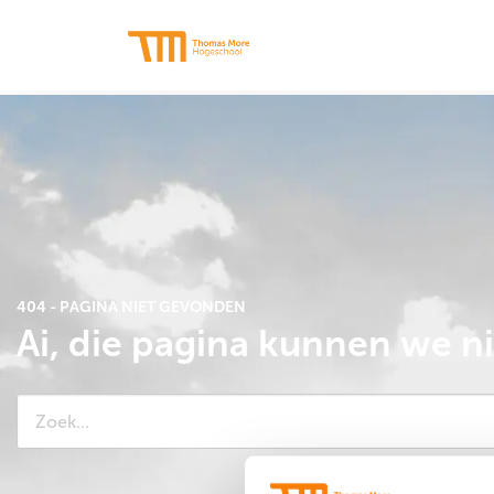
Thomas
More
Hogeschool
404 - PAGINA NIET GEVONDEN
Ai, die pagina kunnen we n
Zoeken
naar: