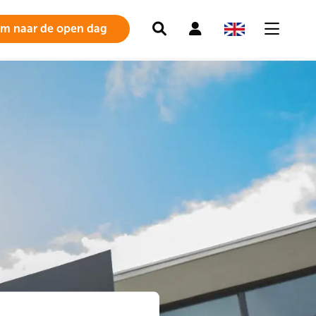
Zoeken
Mijn
om naar de open dag
account
Menu