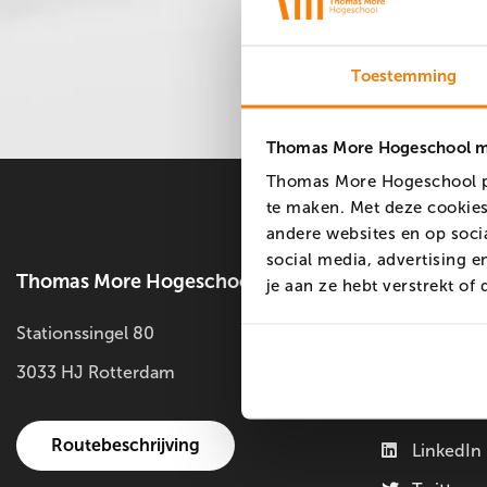
Toestemming
Thomas More Hogeschool ma
Thomas More Hogeschool pl
te maken. Met deze cookies
andere websites en op soci
social media, advertising 
Thomas More Hogeschool
Social med
je aan ze hebt verstrekt o
Stationssingel 80
Faceboo
3033 HJ Rotterdam
Instagra
YouTube
Routebeschrijving
LinkedIn