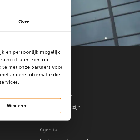
Over
k en persoonlijk mogelijk
school laten zien op
ite met onze partners voor
met andere informatie die
Overig
 services.
Doorstuderen
Weigeren
Studentenwelzijn
Innovatielab
Agenda