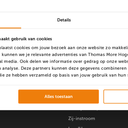
Details
akt gebruik van cookies
aatst cookies om jouw bezoek aan onze website zo makkelij
 kunnen we je relevante advertenties van Thomas More Hoge
al media. Ook delen we informatie over gedrag op onze webs
en analyse. Deze partners kunnen deze gegevens combineren 
ia
Opleidingen
f die ze hebben verzameld op basis van jouw gebruik van hun
k
Voltijd pabo
Alles toestaan
m
Deeltijd pabo
Deeltijd Compact
Zij-instroom