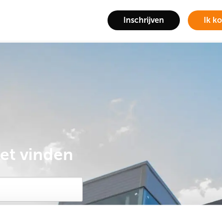
Inschrijven
Ik k
iet vinden