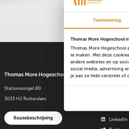
Toestemming
Thomas More Hogeschool ma
Thomas More Hogeschool pl
te maken. Met deze cookies
andere websites en op soci
social media, advertising 
Thomas More Hogeschool
Social med
je aan ze hebt verstrekt o
Stationssingel 80
Faceboo
3033 HJ Rotterdam
Instagra
YouTube
Routebeschrijving
LinkedIn