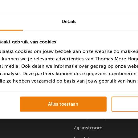
Details
akt gebruik van cookies
aatst cookies om jouw bezoek aan onze website zo makkelij
 kunnen we je relevante advertenties van Thomas More Hoge
al media. Ook delen we informatie over gedrag op onze webs
en analyse. Deze partners kunnen deze gegevens combineren 
ia
Opleidingen
f die ze hebben verzameld op basis van jouw gebruik van hun
k
Voltijd pabo
Alles toestaan
m
Deeltijd pabo
Deeltijd Compact
Zij-instroom