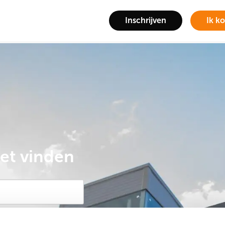
Inschrijven
Ik k
iet vinden