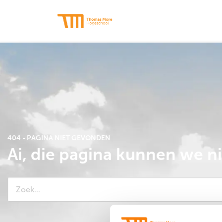
Thomas
More
Hogeschool
404 - PAGINA NIET GEVONDEN
Ai, die pagina kunnen we n
Zoeken
naar: