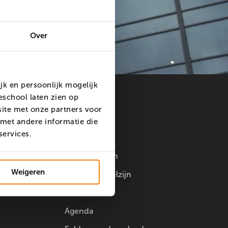
Over
k en persoonlijk mogelijk
school laten zien op
ite met onze partners voor
met andere informatie die
Overig
 services.
Doorstuderen
Weigeren
Studentenwelzijn
Innovatielab
Agenda