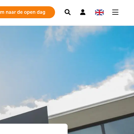
Zoeken
Mijn
om naar de open dag
account
Menu