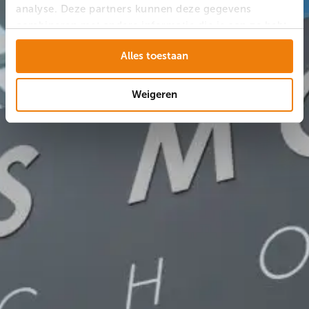
analyse. Deze partners kunnen deze gegevens
combineren met andere informatie die je aan ze hebt
verstrekt of die ze hebben verzameld op basis van
Alles toestaan
jouw gebruik van hun services.
Weigeren