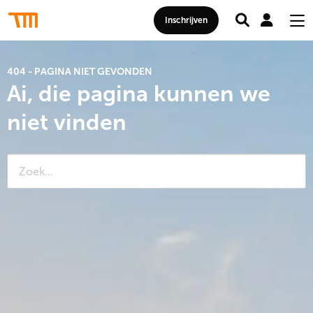
Zoeken
Mij
Thomas
Inschrijven
acc
Me
More
Hogeschool
404 - PAGINA NIET GEVONDEN
Ai, die pagina kunnen we
niet vinden
Zoeken
naar: