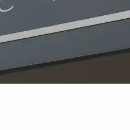
Thomas More Hogeschool
Stationssingel 80
3033 HJ Rotterdam